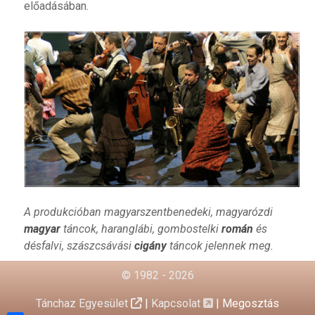
előadásában.
A produkcióban magyarszentbenedeki, magyarózdi
magyar
táncok, haranglábi, gombostelki
román
és
désfalvi, szászcsávási
cigány
táncok jelennek meg.
© 1982 - 2026
Tánchaz Egyesület
|
Kapcsolat
|
Megosztás