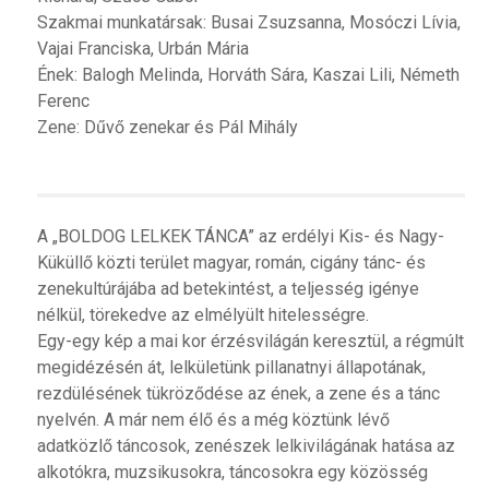
Szakmai munkatársak: Busai Zsuzsanna, Mosóczi Lívia,
Vajai Franciska, Urbán Mária
Ének: Balogh Melinda, Horváth Sára, Kaszai Lili, Németh
Ferenc
Zene: Dűvő zenekar és Pál Mihály
A „BOLDOG LELKEK TÁNCA” az erdélyi Kis- és Nagy-
Küküllő közti terület magyar, román, cigány tánc- és
zenekultúrájába ad betekintést, a teljesség igénye
nélkül, törekedve az elmélyült hitelességre.
Egy-egy kép a mai kor érzésvilágán keresztül, a régmúlt
megidézésén át, lelkületünk pillanatnyi állapotának,
rezdülésének tükröződése az ének, a zene és a tánc
nyelvén. A már nem élő és a még köztünk lévő
adatközlő táncosok, zenészek lelkivilágának hatása az
alkotókra, muzsikusokra, táncosokra egy közösség