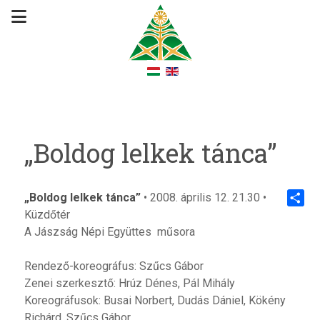
„Boldog lelkek tánca”
„Boldog lelkek tánca”
• 2008. április 12. 21.30 •
Küzdőtér
Share
A Jászság Népi Együttes műsora
Rendező-koreográfus: Szűcs Gábor
Zenei szerkesztő: Hrúz Dénes, Pál Mihály
Koreográfusok: Busai Norbert, Dudás Dániel, Kökény
Richárd, Szűcs Gábor